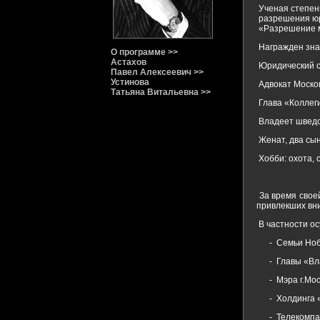
Ученая степень
разрешения юри
«Разрешение м
Награжден зна
О программе >>
Астахов
Юридический ст
Павел Алексеевич >>
Устинова
Адвокат Моско
Татьяна Витальевна >>
Глава «Коллеги
Владеет шведск
Женат, два сын
Хобби: охота, 
За время свое
привлекших вн
В частности о
- Семьи Нобел
- Главы «Вла
- Мэра г.Моск
- Холдинга «М
- Телекомпани