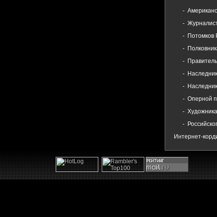
- Американско
- Журналистов
- Потомков Ро
- Полковника
- Правительст
- Наследников
- Наследников
- Оперной пе
- Художника-к
- Российского
Интернет-корд